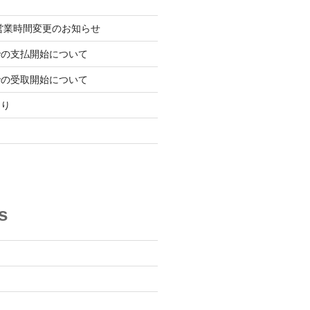
) の営業時間変更のお知らせ
での支払開始について
での受取開始について
通り
s