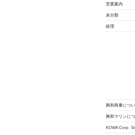
営業案内
稿
未分類
経理
興和商事につ
興和マリンに
KOWA Corp. St