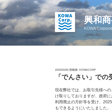
コ
ン
テ
興和商
ン
ツ
KOWA Corporat
へ
ス
キ
ッ
プ
投
2025/02/06
投稿者:
KOWACORP
稿
「でんさい」での
日:
現在弊社では、お取引先様への
け取りしておりますが、政府にお
利用廃止の方針等を受け、202
もできるようにいたしました。