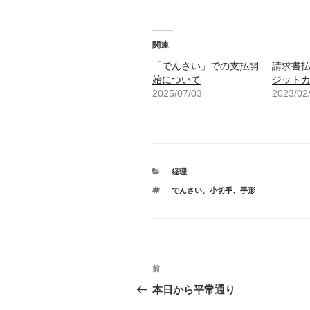
関連
「でんさい」での支払開
請求書
始について
ジット
2025/07/03
2023/02
カ
経理
テ
タ
でんさい
、
小切手
、
手形
ゴ
グ
リ
ー
投
前
前
稿
の
本日から平常通り
投