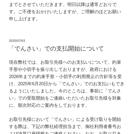
までとさせていただきます。明日以降は通常どおりで
す。ご不便をおかけいたしますが、ご理解のほどお願い
申し上げます。
投
2025/07/03
稿
「でんさい」での支払開始について
日:
現在弊社では、お取引先様へのお支払いについて、約束
手形や小切手を振り出しておりますが、政府における
2026年までの約束手形・小切手の利用廃止の方針等を受
け、2025年6月20日から「でんさい」でのお支払いもでき
るようにいたしました。今のところは、事前に「でんさ
い」での受取開始をご連絡いただいたお取引先様を対象
に、順次対応のご案内をしております。
お取引先様において「でんさい」による受け取りを開始
する際は、下記の弊社経理担当まで、御社利用者番号お
よび決算口座情報をご連絡ください。なお、お取り引き