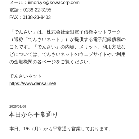
メール：iimori.yk@kowacorp.com
電話：0138-22-3195
FAX：0138-23-8493
「でんさい」は、株式会社全銀電子債権ネットワーク
（通称「でんさいネット」）が提供する電子記録債権の
ことです。「でんさい」の内容、メリット、利用方法な
どについては、でんさいネットのウェブサイトやご利用
の金融機関の各ページをご覧ください。
でんさいネット
https://www.densai.net/
投
2025/01/06
稿
本日から平常通り
日:
本日、1/6（月）から平常通り営業しております。