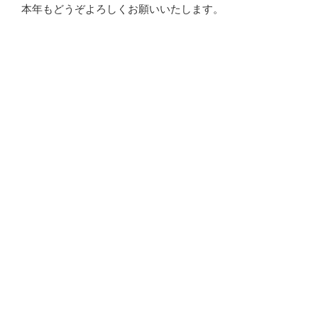
本年もどうぞよろしくお願いいたします。
投
2025/01/01
稿
謹賀新年
日:
謹んで新春のお慶びを申し上げます
旧年中は格別のご厚情を賜り心より感謝いたします
本年も変わらぬご厚誼のほどよろしくお願い申し上げま
す
2025年 元旦
興和商事株式会社
投
2024/11/28
稿
年賀状廃⽌のお知らせ