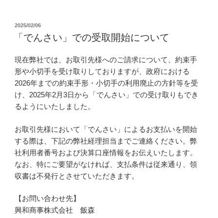
投
2025/02/06
稿
「でんさい」での受取開始について
日:
現在弊社では、お取引先様へのご請求について、約束手
形や小切手を受け取りしておりますが、政府における
2026年までの約束手形・小切手の利用廃止の方針等を受
け、2025年2月3日から「でんさい」での受け取りもでき
るようにいたしました。
お取引先様において「でんさい」によるお支払いを開始
する際は、下記の弊社経理担当までご連絡ください。弊
社利用者番号および決算口座情報をお伝えいたします。
なお、特にご要望がなければ、支払条件は従来通り、領
収書は不発行とさせていただきます。
【お問い合わせ先】
興和商事株式会社 飯森